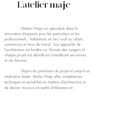
L'atelier maje
L’Atelier Maje est spécialisé dans la
rénovation d’espaces pour les particuliers et les
professionnels : habitations en lieu rural ou urbain,
commerces et lieux de travail. Son approche de
l’architecture est fondée sur l’écoute des usagers et
chaque projet est abordé en considérant ses envies
et ses besoins.
Depuis les prémisses du projet et jusqu’à sa
réalisation finale, Atelier Maje allie compétences
techniques et sensibilité en matière d’architecture et
de design, toujours en quête d'élégance et
d'harmonie pour les projets qui lui sont confiés
. Elle
propose une réflexion sur le choix des matériaux, la
diffusion de la lumière, la relation du bâtiment avec
son environnement extérieur ainsi que les solutions
énergétiques de demain ; le tout dans un dialogue
permanent avec le commanditaire du projet.