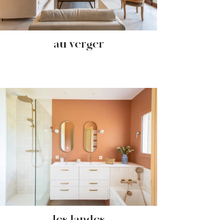
- au verger -
- les landes -