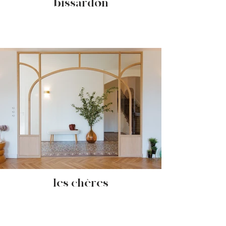
- bissardon -
- les chères -